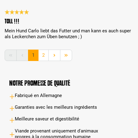
Évaluation avec une note de 5 sur 5 étoiles
Toll !!!
Mein Hund Carlo liebt das Futter und man kann es auch super
als Leckerchen zum Üben benutzen ; )
Page
Page
1
2
Notre promesse de qualité
Fabriqué en Allemagne
Garanties avec les meilleurs ingrédients
Meilleure saveur et digestibilité
Viande provenant uniquement d'animaux
propres à la consommation humaine