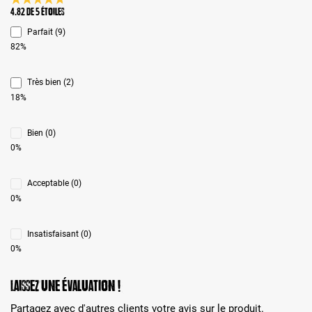
Note moyenne de 4.8 sur 5 étoiles
4.82 de 5 Étoiles
Parfait (9)
82%
Très bien (2)
18%
Bien (0)
0%
Acceptable (0)
0%
Insatisfaisant (0)
0%
Laissez une évaluation !
Partagez avec d'autres clients votre avis sur le produit.