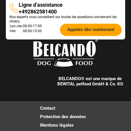
Ligne d’assistance
Ligne
+492862581400
Nos experts vous conseillent sur toutes les questions concernant les
d’assistance
chiens.
Öffnungszeiten
Lun-Jeu
08:00-17:00
Appelez dès maintenant
Ven
08:00-15:00
Futterberatung:
BELCANDO® est une marque de
BEWITAL petfood GmbH & Co. KG
Contact
Protection des données
Mentions légales