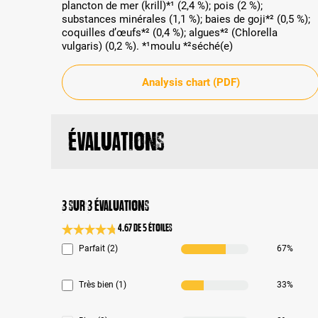
plancton de mer (krill)*¹ (2,4 %); pois (2 %);
substances minérales (1,1 %); baies de goji*² (0,5 %);
coquilles d’œufs*² (0,4 %); algues*² (Chlorella
vulgaris) (0,2 %). *¹moulu *²séché(e)
Analysis chart (PDF)
Évaluations
3 sur 3 évaluations
4.67 de 5 Étoiles
Note moyenne de 4.6 sur 5 étoiles
Parfait (2)
67%
Très bien (1)
33%