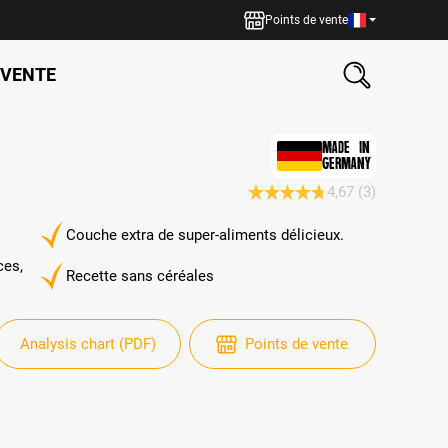
Points de vente
 VENTE
MADE IN
GERMANY
4,67
(3)
Note moyenne de 4.6 sur 5 ét
Couche extra de super-aliments délicieux.
ces,
Recette sans céréales
Analysis chart (PDF)
Points de vente