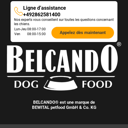
Ligne d’assistance
Ligne
+492862581400
Nos experts vous conseillent sur toutes les questions concernant
d’assistance
les chiens.
Öffnungszeiten
Lun-Jeu
08:00-17:00
Appelez dès maintenant
Ven
08:00-15:00
Futterberatung:
BELCANDO® est une marque de
BEWITAL petfood GmbH & Co. KG