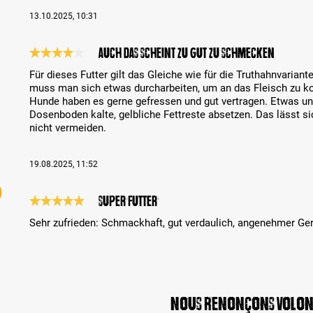
13.10.2025, 10:31
Auch das scheint zu gut zu schmecken
Évaluation avec une note de 4 sur 5 étoiles
Für dieses Futter gilt das Gleiche wie für die Truthahnvariante
muss man sich etwas durcharbeiten, um an das Fleisch zu k
Hunde haben es gerne gefressen und gut vertragen. Etwas un
Dosenboden kalte, gelbliche Fettreste absetzen. Das lässt s
nicht vermeiden.
19.08.2025, 11:52
Super Futter
Évaluation avec une note de 5 sur 5 étoiles
Sehr zufrieden: Schmackhaft, gut verdaulich, angenehmer Ge
Nous renonçons volon