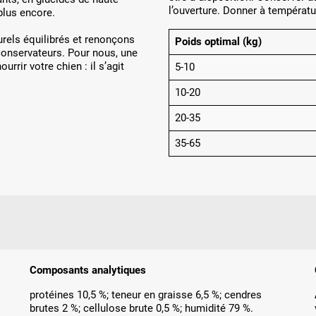
l’ouverture. Donner à températ
plus encore.
els équilibrés et renonçons
Poids optimal (kg)
 conservateurs. Pour nous, une
rrir votre chien : il s’agit
5-10
10-20
20-35
35-65
Composants analytiques
protéines 10,5 %; teneur en graisse 6,5 %; cendres
brutes 2 %; cellulose brute 0,5 %; humidité 79 %.