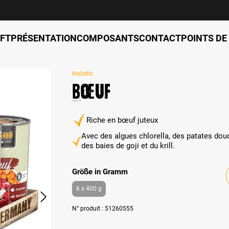
FT
PRÉSENTATION
COMPOSANTS
CONTACT
POINTS DE
Holistic
Bœuf
Riche en bœuf juteux
Avec des algues chlorella, des patates dou
des baies de goji et du krill.
auswählen
Größe in Gramm
6 x 400 g
N° produit :
51260555