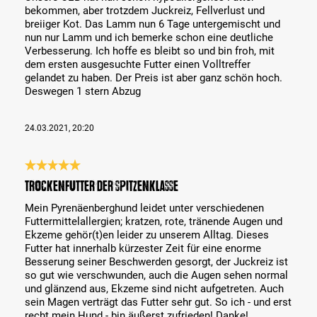
bekommen, aber trotzdem Juckreiz, Fellverlust und
breiiger Kot. Das Lamm nun 6 Tage untergemischt und
nun nur Lamm und ich bemerke schon eine deutliche
Verbesserung. Ich hoffe es bleibt so und bin froh, mit
dem ersten ausgesuchte Futter einen Volltreffer
gelandet zu haben. Der Preis ist aber ganz schön hoch.
Deswegen 1 stern Abzug
24.03.2021, 20:20
Évaluation avec une note de 5 sur 5 étoiles
Trockenfutter der Spitzenklasse
Mein Pyrenäenberghund leidet unter verschiedenen
Futtermittelallergien; kratzen, rote, tränende Augen und
Ekzeme gehör(t)en leider zu unserem Alltag. Dieses
Futter hat innerhalb kürzester Zeit für eine enorme
Besserung seiner Beschwerden gesorgt, der Juckreiz ist
so gut wie verschwunden, auch die Augen sehen normal
und glänzend aus, Ekzeme sind nicht aufgetreten. Auch
sein Magen verträgt das Futter sehr gut. So ich - und erst
recht mein Hund - bin äußerst zufrieden! Danke!