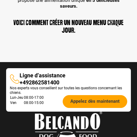
propose une alimentation unique
en 5 délicieuses
saveurs.
VOICI COMMENT CRÉER UN NOUVEAU MENU CHAQUE
JOUR.
Ligne d’assistance
Ligne
+492862581400
Nos experts vous conseillent sur toutes les questions concernant les
d’assistance
chiens.
Öffnungszeiten
Lun-Jeu
08:00-17:00
Appelez dès maintenant
Ven
08:00-15:00
Futterberatung: